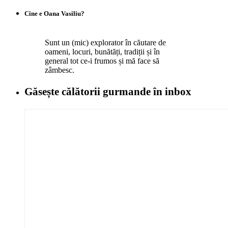
Cine e Oana Vasiliu?
Sunt un (mic) explorator în căutare de
oameni, locuri, bunătăți, tradiții și în
general tot ce-i frumos și mă face să
zâmbesc.
Găsește călătorii gurmande
în inbox