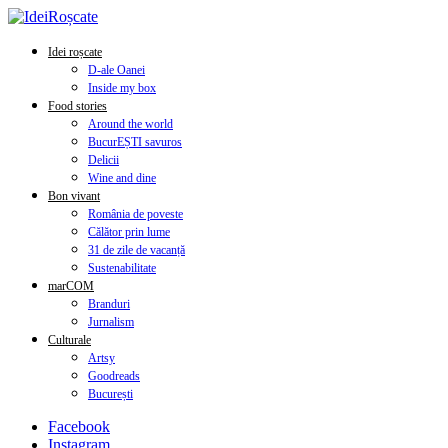
Idei roșcate
D-ale Oanei
Inside my box
Food stories
Around the world
BucurEȘTI savuros
Delicii
Wine and dine
Bon vivant
România de poveste
Călător prin lume
31 de zile de vacanță
Sustenabilitate
marCOM
Branduri
Jurnalism
Culturale
Artsy
Goodreads
București
Facebook
Instagram