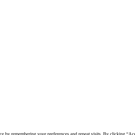
ce by remembering your preferences and repeat visits. By clicking “Acc