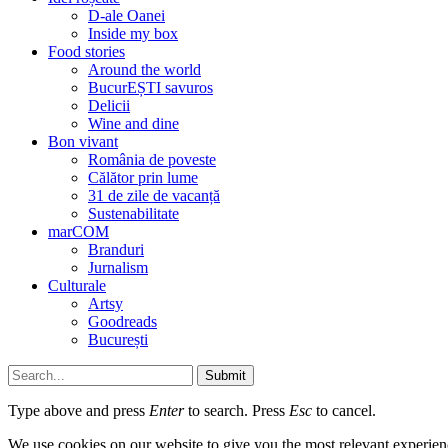
D-ale Oanei
Inside my box
Food stories
Around the world
BucurEȘTI savuros
Delicii
Wine and dine
Bon vivant
România de poveste
Călător prin lume
31 de zile de vacanță
Sustenabilitate
marCOM
Branduri
Jurnalism
Culturale
Artsy
Goodreads
București
Submit
Type above and press
Enter
to search. Press
Esc
to cancel.
We use cookies on our website to give you the most relevant experien