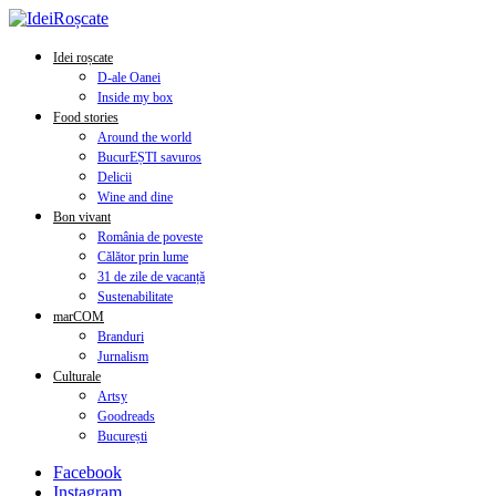
Idei roșcate
D-ale Oanei
Inside my box
Food stories
Around the world
BucurEȘTI savuros
Delicii
Wine and dine
Bon vivant
România de poveste
Călător prin lume
31 de zile de vacanță
Sustenabilitate
marCOM
Branduri
Jurnalism
Culturale
Artsy
Goodreads
București
Facebook
Instagram