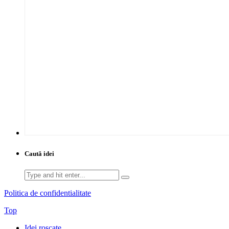
Caută idei
Search
for:
Politica de confidentialitate
Top
Idei roșcate