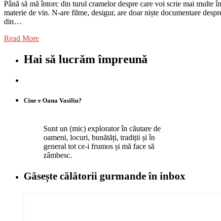
Până să mă întorc din turul cramelor despre care voi scrie mai multe î
materie de vin. N-are filme, desigur, are doar niște documentare despre
din…
Read More
Hai să lucrăm împreună
Cine e Oana Vasiliu?
Sunt un (mic) explorator în căutare de
oameni, locuri, bunătăți, tradiții și în
general tot ce-i frumos și mă face să
zâmbesc.
Găsește călătorii gurmande
în inbox