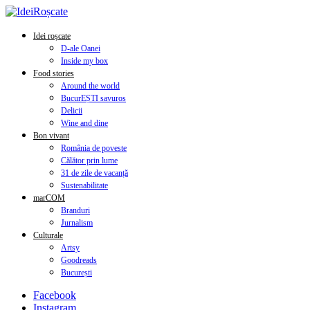
Idei roșcate
D-ale Oanei
Inside my box
Food stories
Around the world
BucurEȘTI savuros
Delicii
Wine and dine
Bon vivant
România de poveste
Călător prin lume
31 de zile de vacanță
Sustenabilitate
marCOM
Branduri
Jurnalism
Culturale
Artsy
Goodreads
București
Facebook
Instagram