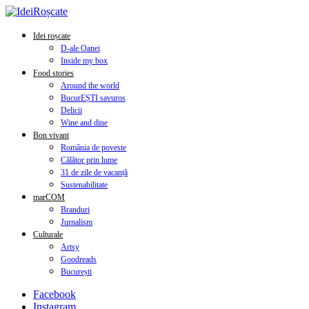
Idei roșcate
D-ale Oanei
Inside my box
Food stories
Around the world
BucurEȘTI savuros
Delicii
Wine and dine
Bon vivant
România de poveste
Călător prin lume
31 de zile de vacanță
Sustenabilitate
marCOM
Branduri
Jurnalism
Culturale
Artsy
Goodreads
București
Facebook
Instagram