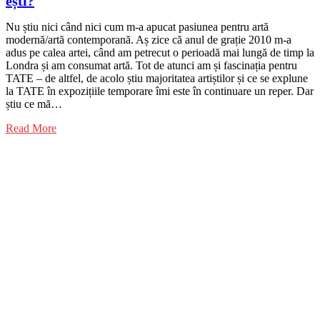
ești?
Nu știu nici când nici cum m-a apucat pasiunea pentru artă
modernă/artă contemporană. Aș zice că anul de grație 2010 m-a
adus pe calea artei, când am petrecut o perioadă mai lungă de timp la
Londra și am consumat artă. Tot de atunci am și fascinația pentru
TATE – de altfel, de acolo știu majoritatea artiștilor și ce se explune
la TATE în expozițiile temporare îmi este în continuare un reper. Dar
știu ce mă…
Read More