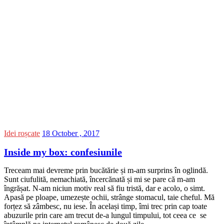
Idei roșcate
18 October , 2017
Inside my box: confesiunile
Treceam mai devreme prin bucătărie și m-am surprins în oglindă.
Sunt ciufulită, nemachiată, încercănată și mi se pare că m-am
îngrășat. N-am niciun motiv real să fiu tristă, dar e acolo, o simt.
Apasă pe ploape, umezește ochii, strânge stomacul, taie cheful. Mă
forțez să zâmbesc, nu iese. În același timp, îmi trec prin cap toate
abuzurile prin care am trecut de-a lungul timpului, tot ceea ce se