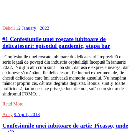
Delicii
12 January , 2022
#1 Confesiunile unei roșcate iubitoare de
delicatesuri: episodul pandemic, etapa bar
„Confesiunile unei roscate iubitoare de delicatesuri” reprezintă o
serie legată de povești din industria ospitalității începută în ianuarie
2022. Nu știu alții cum sunt – ba știu, dar așa e expresia neaoșă, dar
eu iubesc să mănânc, fie delicatesuri, fie lucruri experimentale, fie
chestii delicioase care îmi activează memoria gustului. Nu neapărat
mâncat propriu-zis, cât mai degrabă degustat. Bonus, sunt și foarte
pofticioasă, iar în ceea ce privește locurile noi, sufăr oareșicum de
sindromul FOMO.…
Read More
Artsy
9 April , 2018
Confesiunile unei iubitoare de artă: Picasso, unde