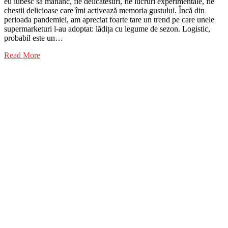
eu iubesc să mănânc, fie delicatesuri, fie lucruri experimentale, fie
chestii delicioase care îmi activează memoria gustului. Încă din
perioada pandemiei, am apreciat foarte tare un trend pe care unele
supermarketuri l-au adoptat: lădița cu legume de sezon. Logistic,
probabil este un…
Read More