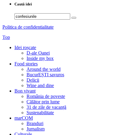
Caută idei
Search
for:
Politica de confidentialitate
Top
Idei roșcate
D-ale Oanei
Inside my box
Food stories
Around the world
BucurEȘTI savuros
Delicii
Wine and dine
Bon vivant
România de poveste
Călător prin lume
31 de zile de vacanță
Sustenabilitate
marCOM
Branduri
Jurnalism
Culturale