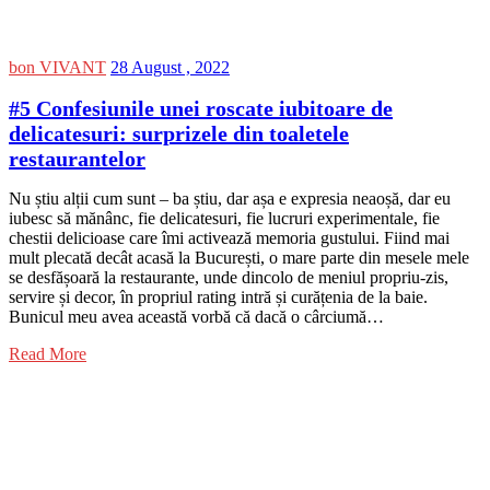
bon VIVANT
28 August , 2022
#5 Confesiunile unei roscate iubitoare de
delicatesuri: surprizele din toaletele
restaurantelor
Nu știu alții cum sunt – ba știu, dar așa e expresia neaoșă, dar eu
iubesc să mănânc, fie delicatesuri, fie lucruri experimentale, fie
chestii delicioase care îmi activează memoria gustului. Fiind mai
mult plecată decât acasă la București, o mare parte din mesele mele
se desfășoară la restaurante, unde dincolo de meniul propriu-zis,
servire și decor, în propriul rating intră și curățenia de la baie.
Bunicul meu avea această vorbă că dacă o cârciumă…
Read More