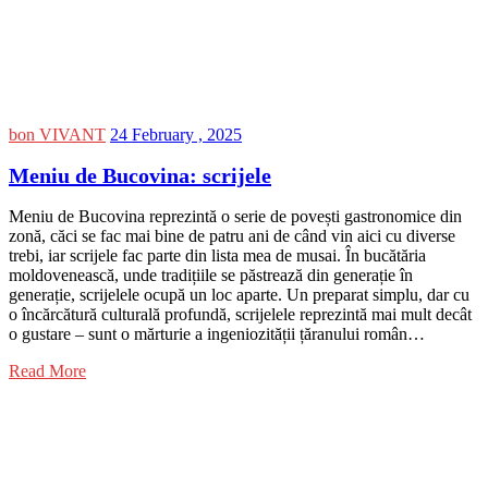
bon VIVANT
24 February , 2025
Meniu de Bucovina: scrijele
Meniu de Bucovina reprezintă o serie de povești gastronomice din
zonă, căci se fac mai bine de patru ani de când vin aici cu diverse
trebi, iar scrijele fac parte din lista mea de musai. În bucătăria
moldovenească, unde tradițiile se păstrează din generație în
generație, scrijelele ocupă un loc aparte. Un preparat simplu, dar cu
o încărcătură culturală profundă, scrijelele reprezintă mai mult decât
o gustare – sunt o mărturie a ingeniozității țăranului român…
Read More