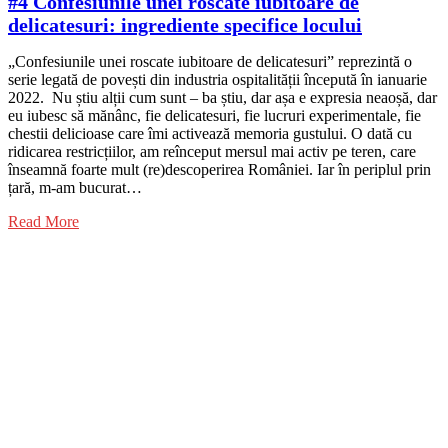
#4 Confesiunile unei roscate iubitoare de
delicatesuri: ingrediente specifice locului
„Confesiunile unei roscate iubitoare de delicatesuri” reprezintă o
serie legată de povești din industria ospitalității începută în ianuarie
2022. Nu știu alții cum sunt – ba știu, dar așa e expresia neaoșă, dar
eu iubesc să mănânc, fie delicatesuri, fie lucruri experimentale, fie
chestii delicioase care îmi activează memoria gustului. O dată cu
ridicarea restricțiilor, am reînceput mersul mai activ pe teren, care
înseamnă foarte mult (re)descoperirea României. Iar în periplul prin
țară, m-am bucurat…
Read More