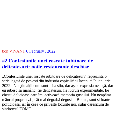
bon VIVANT
6 February , 2022
#2 Confesiunile unei roscate iubitoare de
delicatesuri: noile restaurante deschise
„Confesiunile unei roscate iubitoare de delicatesuri” reprezintă o
serie legată de povești din industria ospitalității începută în ianuarie
2022. Nu știu alții cum sunt – ba știu, dar așa e expresia neaoșă, dar
eu iubesc să mănânc, fie delicatesuri, fie lucruri experimentale, fie
chestii delicioase care îmi activează memoria gustului. Nu neapărat
mâncat propriu-zis, cât mai degrabă degustat. Bonus, sunt și foarte
pofticioasă, iar în ceea ce privește locurile noi, sufăr oareșicum de
sindromul FOMO.…