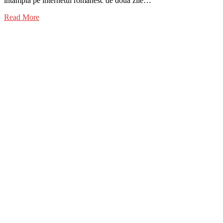
întâmplă pe internetul românesc de două zile…
Read More