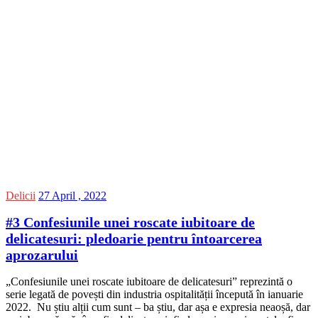
Delicii
27 April , 2022
#3 Confesiunile unei roscate iubitoare de
delicatesuri: pledoarie pentru întoarcerea
aprozarului
„Confesiunile unei roscate iubitoare de delicatesuri” reprezintă o
serie legată de povești din industria ospitalității începută în ianuarie
2022. Nu știu alții cum sunt – ba știu, dar așa e expresia neaoșă, dar