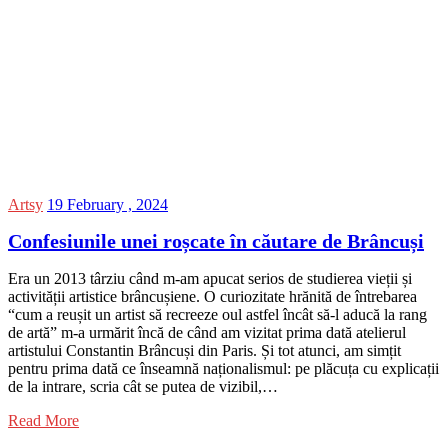
Artsy
19 February , 2024
Confesiunile unei roșcate în căutare de Brâncuși
Era un 2013 târziu când m-am apucat serios de studierea vieții și
activității artistice brâncușiene. O curiozitate hrănită de întrebarea
“cum a reușit un artist să recreeze oul astfel încât să-l aducă la rang
de artă” m-a urmărit încă de când am vizitat prima dată atelierul
artistului Constantin Brâncuși din Paris. Și tot atunci, am simțit
pentru prima dată ce înseamnă naționalismul: pe plăcuța cu explicații
de la intrare, scria cât se putea de vizibil,…
Read More